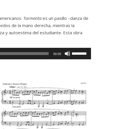
oamericanos.
Tormenta
es un pasillo –danza de
dedos de la mano derecha, mientras la
anza y autoestima del estudiante. Esta obra
Use
00:00
Up/Down
Arrow
keys
to
increase
or
decrease
volume.